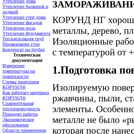
Утепление дома
ЗАМОРАЖИВАНИЯ!
Утепление балконов и
лоджий
КОРУНД НГ хорошо 
Утепление стен дома
Утепление фасадов
металлы, дерево, пл
Утепление пола
Утепление фундамента
Изоляционные рабо
Теплоизоляция труб
Промерзание стен
с температурой от +
Конденсат на трубах
Техническая
документация
Измерение
1.Подготовка по
температуры на
поверхности
Схемы нанесения
Изолируемую поверх
КОРУНД®
Как работает материал
ржавчины, пыли, ст
КОРУНД®
Сравнительная
элементы. Особенно
теплопроводность
Принцип работы
металле не было «р
Экономическое
обоснование
которая после нан
Области применения