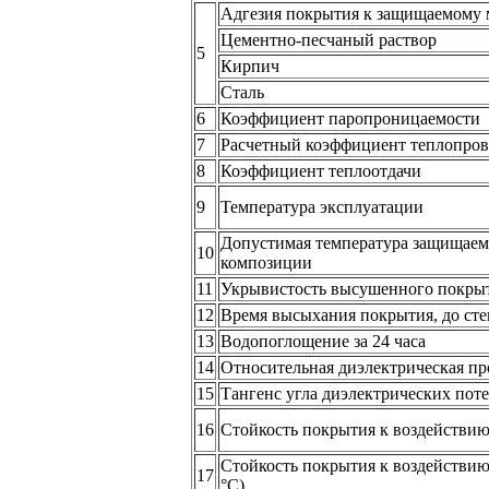
Адгезия покрытия к защищаемому 
Цементно-песчаный раствор
5
Кирпич
Сталь
6
Коэффициент паропроницаемости
7
Расчетный коэффициент теплопро
8
Коэффициент теплоотдачи
9
Температура эксплуатации
Допустимая температура защищаем
10
композиции
11
Укрывистость высушенного покры
12
Время высыхания покрытия, до степ
13
Водопоглощение за 24 часа
14
Относительная диэлектрическая п
15
Тангенс угла диэлектрических пот
16
Стойкость покрытия к воздействию 
Стойкость покрытия к воздействию 
17
°С)