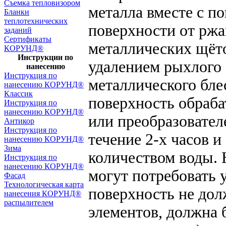
Съемка тепловизором
металла вместе с п
Бланки
теплотехнических
поверхности от рж
заданий
Сертификаты
металлических щёто
КОРУНД®
Инструкции по
удалением рыхлого 
нанесению
Инструкция по
металлического бл
нанесению КОРУНД®
Классик
поверхность обраб
Инструкция по
нанесению КОРУНД®
или преобразовател
Антикор
Инструкция по
течение 2-х часов 
нанесению КОРУНД®
Зима
количеством воды.
Инструкция по
нанесению КОРУНД®
могут потребовать 
Фасад
Технологическая карта
поверхность не до
нанесения КОРУНД®
распылителем
элементов, должна б