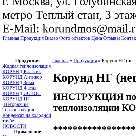
г. Москва, ул. Голубинская
метро Теплый стан, 3 эта
E-Mail:
korundmos@mail.r
Главная
Продукция
Видео
Фото объектов
Цена
Отзывы
Конта
Изобр
Продукция
Главная
»
Продукция
»
Корунд НГ (нег
Жидкая теплоизоляция
КОРУНД Классик
Корунд НГ (не
КОРУНД Антикор
КОРУНД Зима
КОРУНД Фасад
КОРУНД ЛОТОС
ИНСТРУКЦИЯ по н
КОРУНД НГ
(Негорючий)
теплоизоляции К
Теплоизоляция
Конденсат на холодной
трубе
НОВОСТИ
***************
Применение