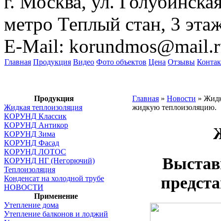
г. Москва, ул. Голубинская
метро Теплый стан, 3 эта
E-Mail:
korundmos@mail.r
Главная
Продукция
Видео
Фото объектов
Цена
Отзывы
Конта
Продукция
Главная
»
Новости
»
Жидк
Жидкая теплоизоляция
жидкую теплоизоляцию.
КОРУНД Классик
КОРУНД Антикор
КОРУНД Зима
КОРУНД Фасад
КОРУНД ЛОТОС
Выстав
КОРУНД НГ (Негорючий)
Теплоизоляция
предст
Конденсат на холодной трубе
НОВОСТИ
Применение
Утепление дома
Утепление балконов и лоджий