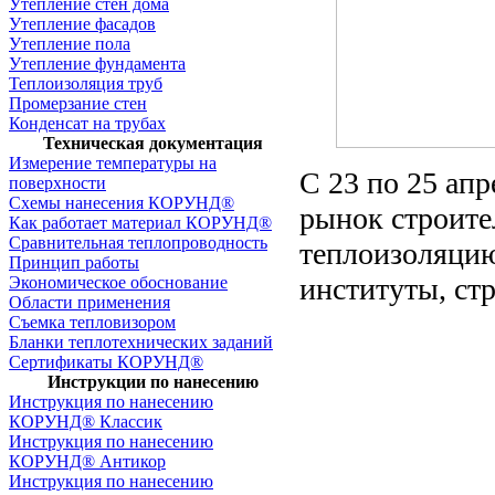
Утепление стен дома
Утепление фасадов
Утепление пола
Утепление фундамента
Теплоизоляция труб
Промерзание стен
Конденсат на трубах
Техническая документация
Измерение температуры на
С 23 по 25 апр
поверхности
Схемы нанесения КОРУНД®
рынок строите
Как работает материал КОРУНД®
Сравнительная теплопроводность
теплоизоляцию
Принцип работы
институты, ст
Экономическое обоснование
Области применения
Съемка тепловизором
Бланки теплотехнических заданий
Сертификаты КОРУНД®
Инструкции по нанесению
Инструкция по нанесению
КОРУНД® Классик
Инструкция по нанесению
КОРУНД® Антикор
Инструкция по нанесению